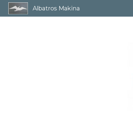
Albatros Makina
Sk